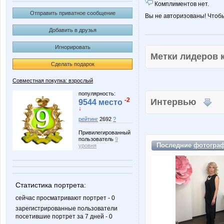
Комплиментов нет.
Отправить приватное сообщение
Вы не авторизованы! Чтоб
Добавить в друзья
Игнорировать
Метки лидеров
Сделать подарок
Совместная покупка: взрослый
популярность:
-2
Интервью
9544 место
↓
рейтинг
2692
?
Привилегированный
пользователь
9
Последние
фотогра
уровня
Статистика портрета:
сейчас просматривают портрет - 0
зарегистрированные пользователи
посетившие портрет за 7 дней - 0