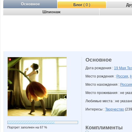
Основное
Блог
( 0 )
Др
Шпионаж
Основное
Дата рождения :
19 Мая
Те
Место рождения :
Россия
,
Н
Место нахождения :
Россия
Место проживания : не ука
Любимые места : не указа
Интересы :
Творчество
(239
Комплименты
Портрет заполнен на 67 %